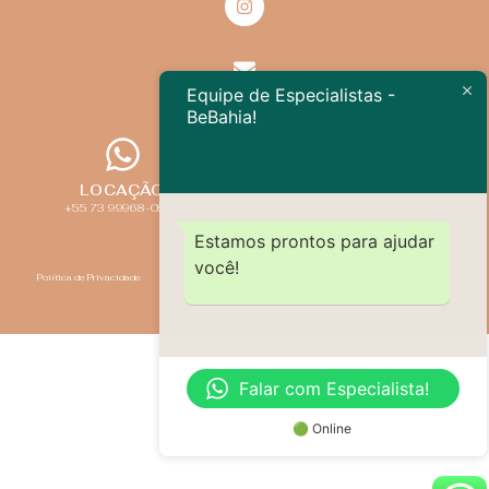
contato@bebahia.com.br
Equipe de Especialistas -
BeBahia!
LOCAÇÃO
VENDA
+55 73 99968-0888
+55 73 99982 - 0888
Estamos prontos para ajudar
você!
Política de Privacidade
Copyright © 2022 |
All Rights
Powered by MIIDAS
Reserved.
Falar com Especialista!
🟢 Online