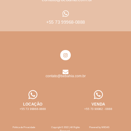
+55 73 99968-0888
contato@bebahia.com.br
LOCAÇÃO
VENDA
+55 73 99968-0888
+55 73 99982 - 0888
Política de Privacidade
Copyright © 2022 |
All Rights
Powered by MIIDAS
Reserved.