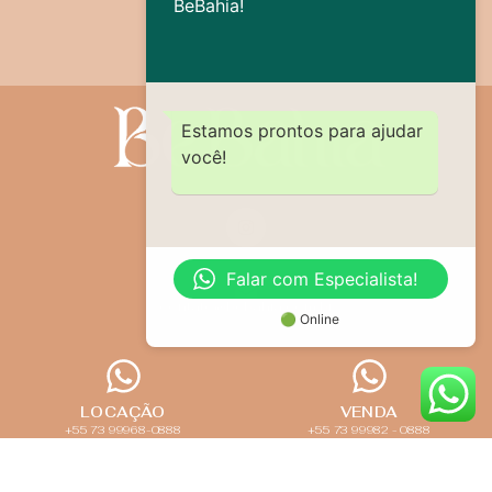
BeBahia!
+55 73 99968-0888
Estamos prontos para ajudar
você!
Falar com Especialista!
contato@bebahia.com.br
🟢 Online
LOCAÇÃO
VENDA
+55 73 99968-0888
+55 73 99982 - 0888