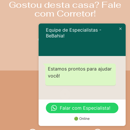
Gostou desta casa? Fale
com Corretor!
Equipe de Especialistas -
BeBahia!
contato@bebahia.com.br
+55 73 99968-0888
Estamos prontos para ajudar
você!
Falar com Especialista!
contato@bebahia.com.br
🟢 Online