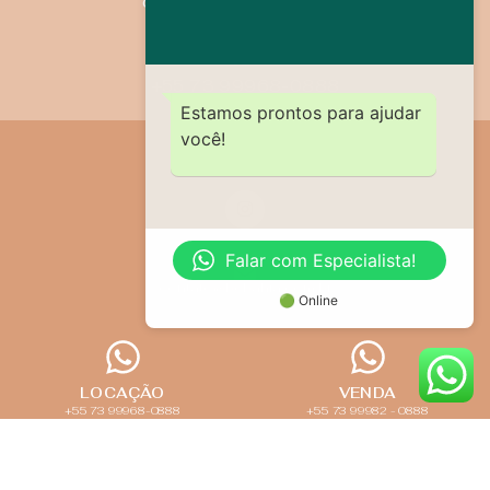
contato@bebahia.com.br
+55 73 99968-0888
Estamos prontos para ajudar
você!
Falar com Especialista!
contato@bebahia.com.br
🟢 Online
LOCAÇÃO
VENDA
+55 73 99968-0888
+55 73 99982 - 0888
Política de Privacidade
Copyright © 2022 |
All Rights
Powered by MIIDAS