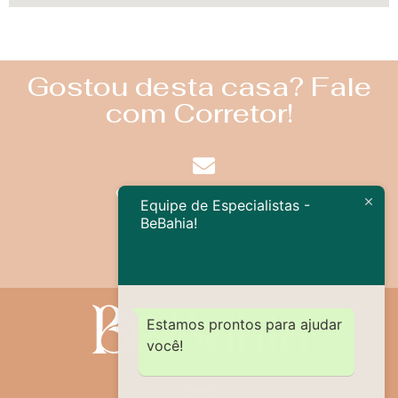
Gostou desta casa? Fale
com Corretor!
contato@bebahia.com.br
Equipe de Especialistas -
BeBahia!
+55 73 99968-0888
Estamos prontos para ajudar
você!